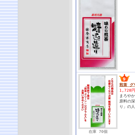
煎茶 グ
1,728
まろや
原料の
り」の
在庫 70個