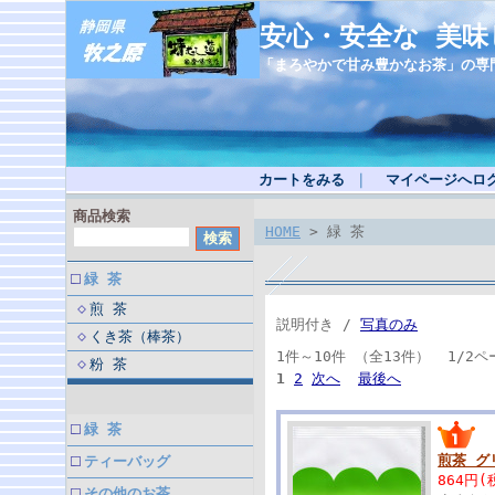
安心・安全な 美
「まろやかで甘み豊かなお茶」の専
カートをみる
｜
マイページへロ
商品検索
HOME
> 緑 茶
緑 茶
煎 茶
説明付き /
写真のみ
くき茶（棒茶）
1件～10件 （全13件） 1/2ペ
粉 茶
1
2
次へ
最後へ
緑 茶
煎茶 グ
ティーバッグ
864円(
その他のお茶