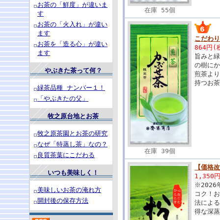
お茶の「鮮度」が違いま
在庫 55個
す
お茶の「火入れ」が違い
ます
こだわり
お茶を「造る心」が違い
864円(
ます
旨みと緑
の樹に
やぶきた茶って何？
煎茶よ
持つお
緑茶品種 ナンバー１！
「やぶきたの父」
牧之原台地とお茶
牧之原茶園とお茶の研究
なぜ「特蒸し茶」なの？
在庫 39個
良質茶葉にこだわる
【価格改
いつも美味しく！
1,350
※202
美味しいお茶の淹れ方
コク！
開封後の保存方法
法によ
得な深