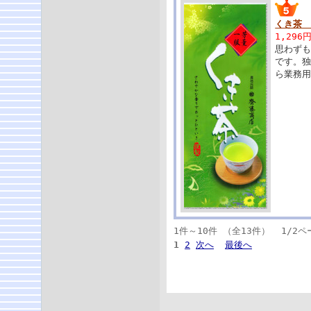
くき茶 
1,296
思わずも
です。
ら業務
1件～10件 （全13件） 1/2ペ
1
2
次へ
最後へ