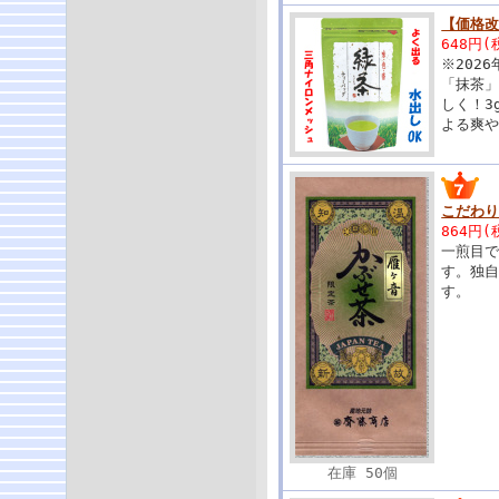
【価格
648円(
※202
「抹茶
しく！3
よる爽
こだわり
864円(
一煎目で
す。独自
す。
在庫 50個