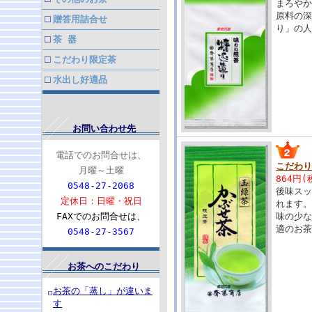
まろや
原料の
贈答用詰合せ
り」の
茶 器
こだわり限定茶
水出し好適品
お問い合わせ先
電話でのお問合せは、
こだわり
月曜～土曜
864円(
0548-27-2068
後味ス
定休日：日曜・祝日
れます
FAXでのお問合せは、
味の少
適のお
0548-27-3567
お茶へのこだわり
お茶の「蒸し」が違いま
す