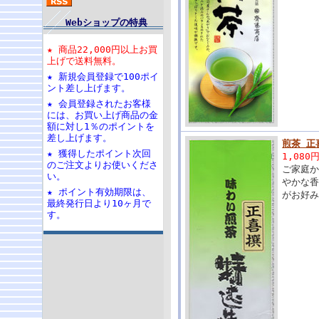
Webショップの特典
★ 商品22,000円以上お買
上げで送料無料。
★ 新規会員登録で100ポイ
ント差し上げます。
★ 会員登録されたお客様
には、お買い上げ商品の金
額に対し1％のポイントを
差し上げます。
煎茶 正
★ 獲得したポイント次回
1,080
のご注文よりお使いくださ
ご家庭
い。
やかな
★ ポイント有効期限は、
がお好
最終発行日より10ヶ月で
す。