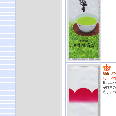
煎茶 パ
1,512
親しみ
が原料
造り」